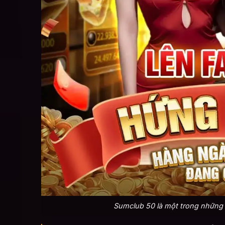
Sumclub 50 là một trong những