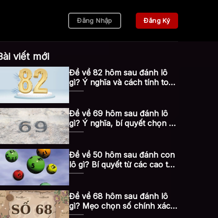
Đăng Ký
Đăng Nhập
Bài viết mới
Đề về 82 hôm sau đánh lô
gì? Ý nghĩa và cách tính toán
con số
Đề về 69 hôm sau đánh lô
gì? Ý nghĩa, bí quyết chọn số
chính xác
Đề về 50 hôm sau đánh con
lô gì? Bí quyết từ các cao thủ
Sumclub
Đề về 68 hôm sau đánh lô
gì? Mẹo chọn số chính xác
nhất