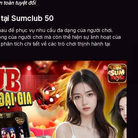
 toàn tuyệt đối
 tại Sumclub 50
hau để phục vụ nhu cầu đa dạng của người chơi.
lòng của người chơi mà còn thể hiện sự linh hoạt của
hân tích chi tiết về các trò chơi thịnh hành tại