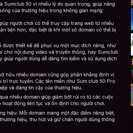
à Sumclub 50 vì nhiều lý do quan trọng, giúp nâng
sóng của thương hiệu trong không gian mạng:
iúp người chơi có thể truy cập trang web từ nhiều
 tiện hơn, đặc biệt là khi một số domain có thể bị
 được thiết kế để phục vụ một mục đích riêng, như
 cho nội dung video và truyền thông, hay Sumclub
ày giúp người dùng dễ dàng tìm kiếm và sử dụng dịch
 sở hữu nhiều domain cũng góp phần khẳng định vị
ải trí trực tuyến. Các tên miền như Sum club 50 Pro
ệp và đáng tin cậy của thương hiệu.
qua nhiều domain giúp giảm bớt rủi ro từ các cuộc
hoạt động liên tục và ổn định cho người chơi.
g hiệu: Mỗi domain mang một đặc điểm riêng biệt,
thương hiệu, thu hút và giữ chân người dùng thông