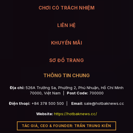
CHƠI CÓ TRÁCH NHIỆM
LIÊN HỆ
KHUYẾN MÃI
SƠ ĐỒ TRANG
THÔNG TIN CHUNG
Địa chỉ:
526A Trường Sa, Phường 2, Phú Nhuận, Hồ Chí Minh
70000, Việt Nam |
Post Code:
700000
Điện thoại:
+84 378 500 500 |
Email:
sale@hotbaknews.cc
Website:
https://hotbaknews.cc/
TÁC GIẢ, CEO & FOUNDER: TRẦN TRUNG KIÊN