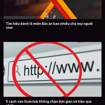
Tìm hiểu đánh lô miền Bắc ăn bao nhiêu cho mọi người
chơi
5 cách vào Sumclub không chặn đơn giản và hiệu quả