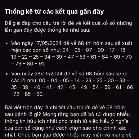
Thống kê từ các kết quả gần đây
Để giải đáp cho câu trả lời đề về Kết quả xổ số những
lần gần đây được thống kê như sau:
Vào ngày 17/05/2024 đề về 68 thì hôm sau sẽ xuất
hiện các con số như: 04 – 05 – 07 – 09 – 17 – 18 –
19 – 22 – 25 – 34 – 39 – 47 – 53 – 61 – 64 – 69 – 70
– 76 – 80 – 91.
Vào ngày 28/06/2024 đề về số 68 hôm sau sẽ ra
các lô như: 00 – 04 – 05 – 14 – 23 – 25 – 30 – 33 –
35 – 39 – 40 – 41 – 42 – 45 – 49 – 54 – 59 – 61 – 66
-72 – 85 – 90.​
Bài viết trên đây là chi tiết câu trả lời đề về 68 hôm
sau đánh lô gì? Mong rằng bạn đã bỏ túi được nhiều
thông tin hữu ích nhất cho mình từ việc hiểu ý nghĩa
của con số cũng như cách chọn sao cho chính xác
nhất. Chúc bạn gặp được nhiều may mắn và mang về