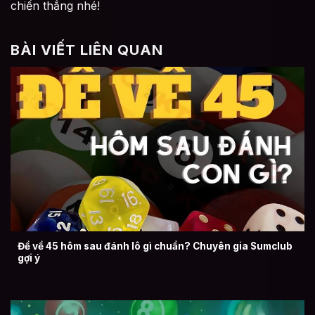
chiến thắng nhé!
BÀI VIẾT LIÊN QUAN
Đề về 45 hôm sau đánh lô gì chuẩn? Chuyên gia Sumclub
gợi ý