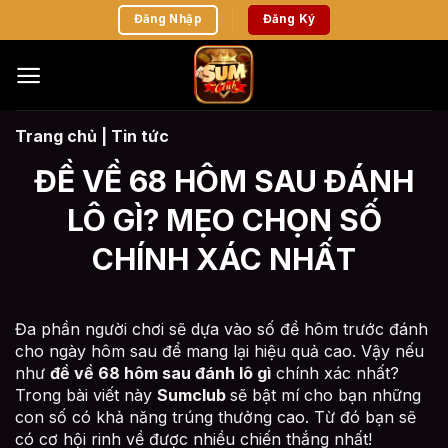
Skip
Đăng Nhập
Đăng Ký
to
content
Trang chủ
|
Tin tức
ĐỀ VỀ 68 HÔM SAU ĐÁNH
LÔ GÌ? MẸO CHỌN SỐ
CHÍNH XÁC NHẤT
Đa phần người chơi sẽ dựa vào số đề hôm trước đánh
cho ngày hôm sau để mang lại hiệu quả cao. Vậy nếu
như
đề về 68 hôm sau đánh lô gì
chính xác nhất?
Trong bài viết này
Sumclub
sẽ bật mí cho bạn những
con số có khả năng trúng thưởng cao. Từ đó bạn sẽ
có cơ hội rinh về được nhiều chiến thắng nhất!